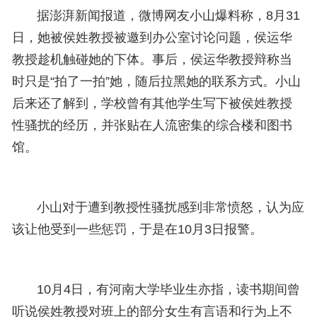
据澎湃新闻报道，微博网友小山爆料称，8月31
日，她被侯姓教授被邀到办公室讨论问题，
侯
运
华
教授趁机触碰她的下体。事后，
侯
运
华
教授辩称当
时只是“拍了一拍”她，随后拉黑她的联系方式。小山
后来还了解到，学校曾有其他学生写下被侯姓教授
性骚扰的经历，并张贴在人流密集的综合楼和图书
馆。
小山对于遭到教授性骚扰感到非常愤怒，认为应
该让他受到一些惩罚，于是在10月3日报警。
10月4日，有河南大学毕业生亦指，读书期间曾
听说侯姓教授对班上的部分女生有言语和行为上不