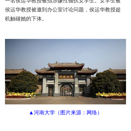
一名
侯
运
华
教授被指涉嫌性骚扰女学生。
女学生被
侯
运
华
教授被邀到办公室讨论问题，
侯
运
华
教授趁
机触碰她的下体。
▲
河南大学（
图片来源：网络
）