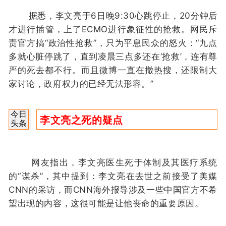
据悉，李文亮于6日晚9:30心跳停止，20分钟后
才进行插管，上了ECMO进行象征性的抢救。网民斥
责官方搞“政治性抢救”，只为平息民众的怒火：“九点
多就心脏停跳了，直到凌晨三点多还在‘抢救’，连有尊
严的死去都不行。而且微博一直在撤热搜，还限制大
家讨论，政府权力的已经无法形容。”
今日
李文亮之死的疑点
头条
网友指出，李文亮医生死于体制及其医疗系统
的“谋杀”，其中提到：李文亮在去世之前接受了美媒
CNN的采访，而CNN海外报导涉及一些中国官方不希
望出现的内容，这很可能是让他丧命的重要原因。