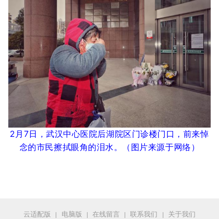
2月7日，武汉中心医院后湖院区门诊楼门口，前来悼
念的市民擦拭眼角的泪水。
（图片来源于网络
）
云适配版
电脑版
在线留言
联系我们
关于我们
|
|
|
|